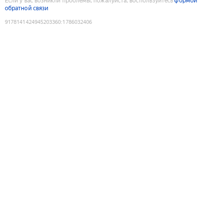
Если у вас возникли проблемы, пожалуйста, воспользуйтесь
формой
обратной связи
9178141424945203360
:
1786032406