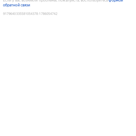
Если у вас возникли проблемы, пожалуйста, воспользуйтесь
формой
обратной связи
9179640335581054378
:
1786054742