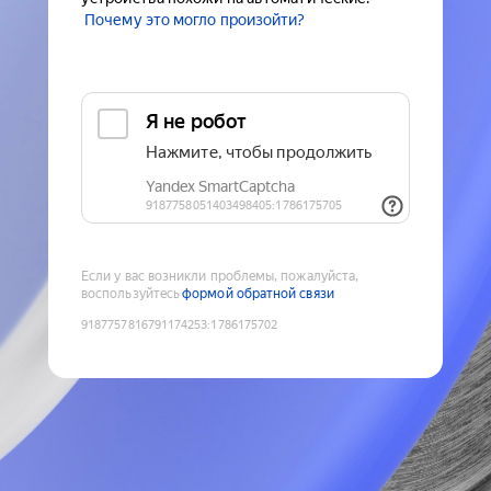
Почему это могло произойти?
Если у вас возникли проблемы, пожалуйста,
воспользуйтесь
формой обратной связи
9187757816791174253
:
1786175702