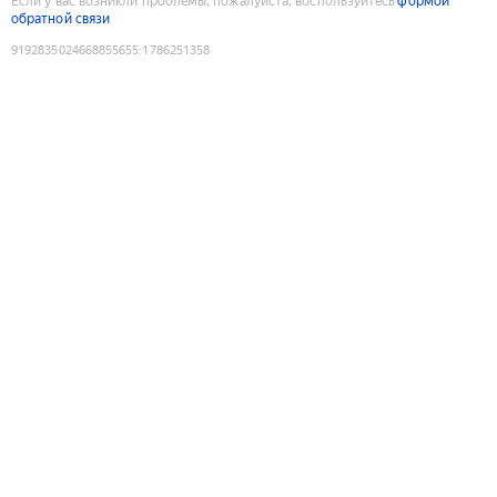
Если у вас возникли проблемы, пожалуйста, воспользуйтесь
формой
обратной связи
9192835024668855655
:
1786251358