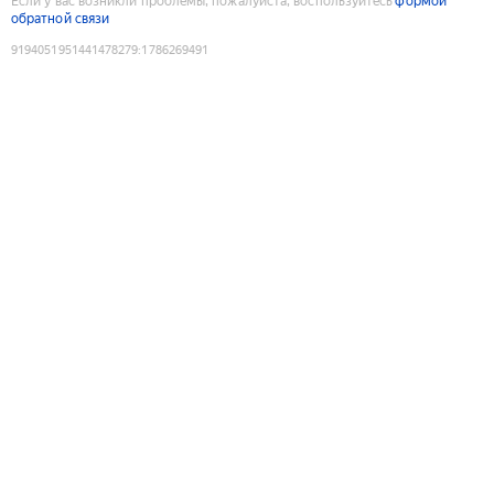
Если у вас возникли проблемы, пожалуйста, воспользуйтесь
формой
обратной связи
9194051951441478279
:
1786269491