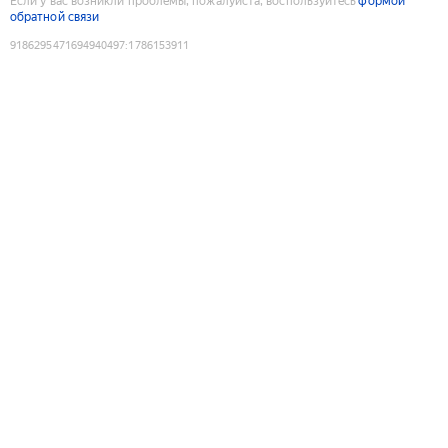
Если у вас возникли проблемы, пожалуйста, воспользуйтесь
формой
обратной связи
9186295471694940497
:
1786153911