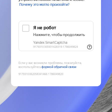
Почему это могло произойти?
Если у вас возникли проблемы, пожалуйста,
воспользуйтесь
формой обратной связи
9179310062058341466
:
1786049820