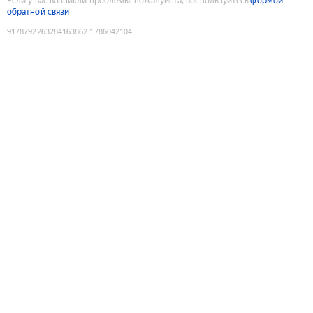
Если у вас возникли проблемы, пожалуйста, воспользуйтесь
формой
обратной связи
9178792263284163862
:
1786042104