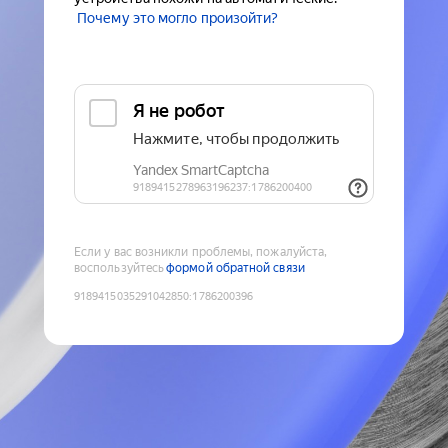
Почему это могло произойти?
Если у вас возникли проблемы, пожалуйста,
воспользуйтесь
формой обратной связи
9189415035291042850
:
1786200396