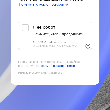
Почему это могло произойти?
Если у вас возникли проблемы, пожалуйста,
воспользуйтесь
формой обратной связи
9193882640609446766
:
1786266969