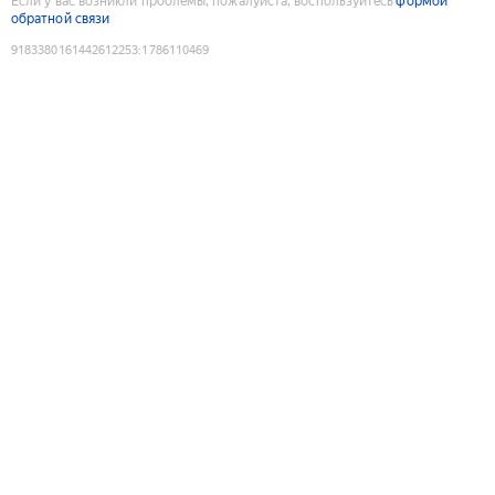
Если у вас возникли проблемы, пожалуйста, воспользуйтесь
формой
обратной связи
9183380161442612253
:
1786110469