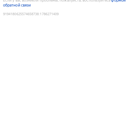
Если у вас возникли проблемы, пожалуйста, воспользуйтесь
формой
обратной связи
9194180625574658738
:
1786271409